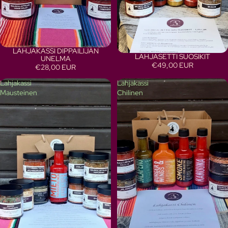
LAHJAKASSI DIPPAILIJAN
LAHJASETTI SUOSIKIT
UNELMA
€49,00 EUR
€28,00 EUR
Lahjakassi
Lahjakassi
Mausteinen
Chilinen