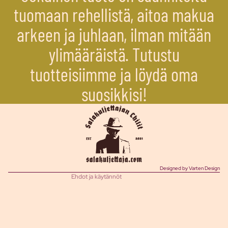
tuomaan rehellistä, aitoa makua
arkeen ja juhlaan, ilman mitään
ylimääräistä. Tutustu
tuotteisiimme ja löydä oma
suosikkisi!
Tietosuojakäytäntö
Toimituskäytäntö
Palautuskäytäntö
Käyttöehdot
Yhteystiedot
Oikeudellinen huomautus
Designed by Varten Design
Ehdot ja käytännöt