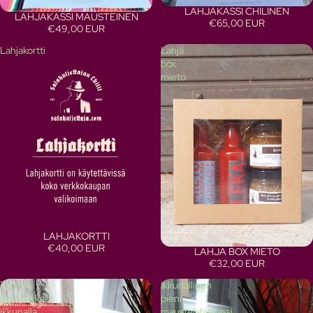
LAHJAKASSI CHILINEN
LAHJAKASSI MAUSTEINEN
€65,00 EUR
€49,00 EUR
Lahjakortti
Lahja
box
mieto
LAHJAKORTTI
€40,00 EUR
LAHJA BOX MIETO
€32,00 EUR
Tulinen
Ikkunallinen
lahjapakkaus
pieni
ikkunalla
maustelahjakassi