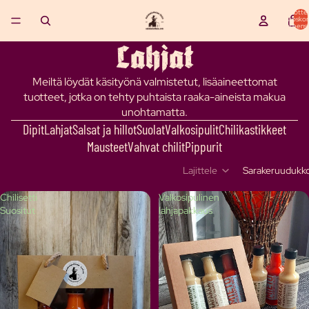
Tuottei
ostoskor
yhteensä
Lahjat
Meiltä löydät käsityönä valmistetut, lisäaineettomat
tuotteet, jotka on tehty puhtaista raaka-aineista makua
unohtamatta.
Dipit
Lahjat
Salsat ja hillot
Suolat
Valkosipulit
Chilikastikkeet
Mausteet
Vahvat chilit
Pippurit
Lajittele
Sarakeruudukk
Chilisetti
Valkosipulinen
Suositut
lahjapakkaus