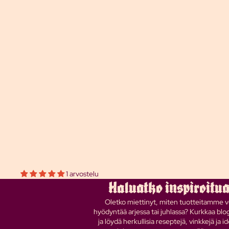
1 arvostelu
Haluatko inspiroitu
Oletko miettinyt, miten tuotteitamme v
hyödyntää arjessa tai juhlassa? Kurkkaa bl
ja löydä herkullisia reseptejä, vinkkejä ja id