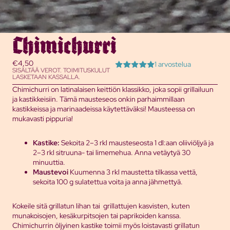
Chimichurri
€4,50
1 arvostelua
SISÄLTÄÄ VEROT. TOIMITUSKULUT
LASKETAAN KASSALLA.
Chimichurri on latinalaisen keittiön klassikko, joka sopii grillailuun
ja kastikkeisiin. Tämä mausteseos onkin parhaimmillaan
kastikkeissa ja marinaadeissa käytettäväksi! Mausteessa on
mukavasti pippuria!
Kastike:
Sekoita 2–3 rkl mausteseosta 1 dl:aan oliiviöljyä ja
2–3 rkl sitruuna- tai limemehua. Anna vetäytyä 30
minuuttia.
Maustevoi
Kuumenna 3 rkl maustetta tilkassa vettä,
sekoita 100 g sulatettua voita ja anna jähmettyä.
Kokeile sitä grillatun lihan tai grillattujen kasvisten, kuten
munakoisojen, kesäkurpitsojen tai paprikoiden kanssa.
Chimichurrin öljyinen kastike toimii myös loistavasti grillatun