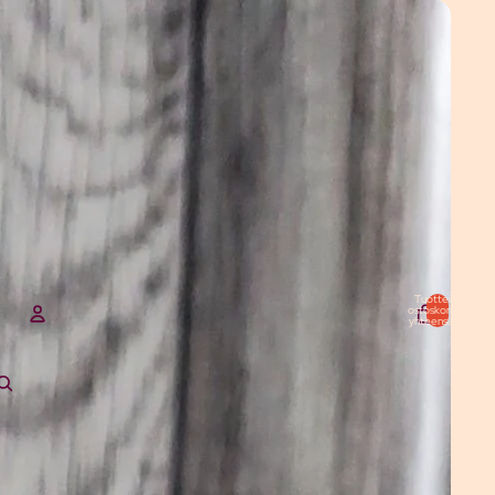
Tuotteita
ostoskorissa
yhteensä: 0
TILI
Muut kirjautumisvaihtoehdot
Tilaukset
Profiili