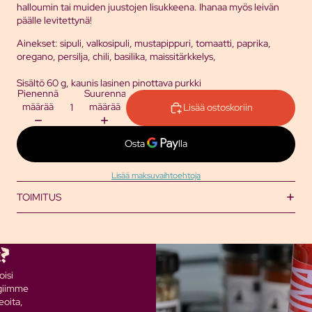
halloumin tai muiden juustojen lisukkeena. Ihanaa myös leivän
päälle levitettynä!
Ainekset: sipuli, valkosipuli, mustapippuri, tomaatti, paprika,
oregano, persilja, chili, basilika, maissitärkkelys,
Sisältö 60 g, kaunis lasinen pinottava purkki
Pienennä
Suurenna
määrää
määrää
Lisää ostoskoriin
Lisää maksuvaihtoehtoja
TOIMITUS
a?
oisi
ogiimme
eoita,