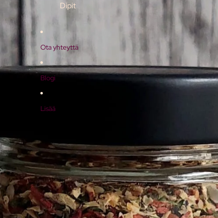
Dipit
Ota yhteyttä
Blogi
Lisää