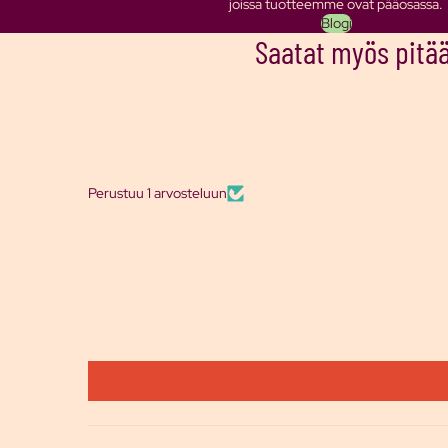
joissa tuotteemme ovat pääosassa.
Blogi
Saatat myös pitää
Perustuu 1 arvosteluun