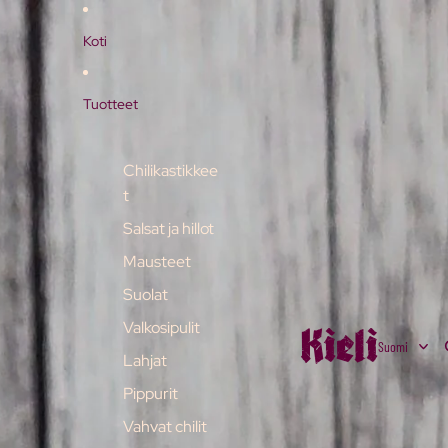
Koti
Tuotteet
Chilikastikkee
t
Salsat ja hillot
Mausteet
Suolat
Kieli
Valkosipulit
Lahjat
Pippurit
Vahvat chilit