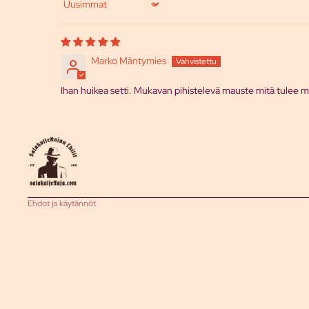
Sort by
Marko Mäntymies
Tietosuojakäytäntö
Ihan huikea setti. Mukavan pihistelevä mauste mitä tulee m
Toimituskäytäntö
Palautuskäytäntö
Käyttöehdot
Yhteystiedot
Oikeudellinen huomautus
Ehdot ja käytännöt