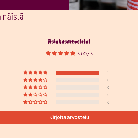
 näistä
Asiakasarvostelut
5.00 / 5
1
0
0
0
0
Kirjoita arvostelu