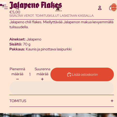
Jalapeno Flakes
Tuottei
ostoskor
yhteensä
€5,00
SISÄLTÄÄ VEROT. TOIMITUSKULUT LASKETAAN KASSALLA.
Jalapeno chili flakes. Miellyttävää Jalapenon makua kevyemmällä
tulisuudella.
Ainekset:
Jalapeno
Sisältö:
70 g
Pakkaus:
Kaunis ja pinottava lasipurkki
Pienennä
Suurenna
määrää
määrää
Lisää ostoskoriin
TOIMITUS