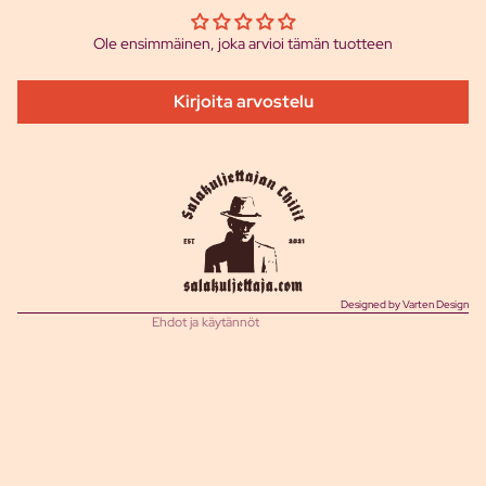
Ole ensimmäinen, joka arvioi tämän tuotteen
Kirjoita arvostelu
Tietosuojakäytäntö
Toimituskäytäntö
Palautuskäytäntö
Käyttöehdot
Yhteystiedot
Oikeudellinen huomautus
Designed by Varten Design
Ehdot ja käytännöt