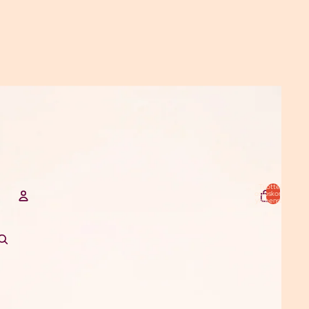
Tuotteita
ostoskorissa
yhteensä: 0
TILI
Muut kirjautumisvaihtoehdot
Tilaukset
Profiili