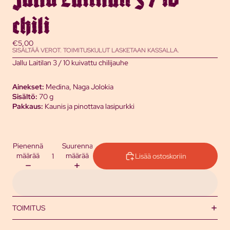
chili
€5,00
SISÄLTÄÄ VEROT. TOIMITUSKULUT LASKETAAN KASSALLA.
Jallu Laitilan 3 / 10 kuivattu chilijauhe
Ainekset:
Medina, Naga Jolokia
Sisältö:
70 g
Pakkaus:
Kaunis ja pinottava lasipurkki
Pienennä
Suurenna
määrää
määrää
Lisää ostoskoriin
TOIMITUS