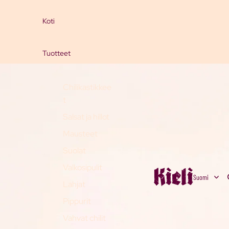
Koti
Tuotteet
Chilikastikkee
t
Salsat ja hillot
Mausteet
Suolat
Kieli
Valkosipulit
Lahjat
Pippurit
Vahvat chilit