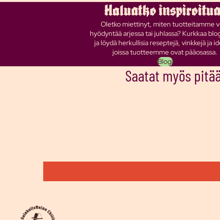
Haluatko inspiroitu
Oletko miettinyt, miten tuotteitamme v
hyödyntää arjessa tai juhlassa? Kurkkaa bl
ja löydä herkullisia reseptejä, vinkkejä ja id
joissa tuotteemme ovat pääosassa.
Blogi
Saatat myös pitää
Tietosuojakäytäntö
Toimituskäytäntö
Palautuskäytäntö
Käyttöehdot