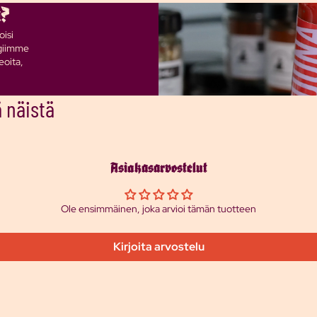
a?
oisi
ogiimme
eoita,
 näistä
Asiakasarvostelut
Ole ensimmäinen, joka arvioi tämän tuotteen
Kirjoita arvostelu