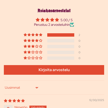
Asiakasarvostelut
5.00 / 5
Perustuu 2 arvosteluihin
2
0
0
0
0
Kirjoita arvostelu
Sort by
12/30/2025
Nimetön