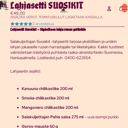
Lahjasetti SUOSIKIT
Tuottei
ostoskor
yhteensä
€49,00
SISÄLTÄÄ VEROT. TOIMITUSKULUT LASKETAAN KASSALLA.
2 arvostelua
Lahjasetti Suosikit – täydellinen lahja ruoan ystävälle
Salakuljettajan Suosikit -lahjasetti tarjoaa yksilöllisen ja uniikin
lahjan jokaiselle ruoan harrastajalle tai liikelahjaksi. Kaikki tuotteet
valmistetaan käsityönä puhtaista raaka-aineista Keski-Suomessa,
Hankasalmella.
Lisätiedot puh. 0400-622654.
Lahjasetin sisältö:
Kanuuna chilikastike 200 ml
Smoke chilikastike 200 ml
Mangonero chilikastike 200 ml
Salakuljettajan Pahis salsa 275 ml
– uusi isompi purkki
Gyros-mauste 60 g