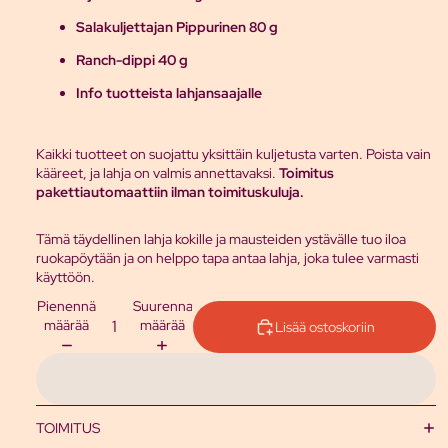
Salakuljettajan Pippurinen 80 g
Ranch-dippi 40 g
Info tuotteista lahjansaajalle
Kaikki tuotteet on suojattu yksittäin kuljetusta varten. Poista vain
kääreet, ja lahja on valmis annettavaksi.
Toimitus
pakettiautomaattiin ilman toimituskuluja.
Tämä täydellinen lahja kokille ja mausteiden ystävälle tuo iloa
ruokapöytään ja on helppo tapa antaa lahja, joka tulee varmasti
käyttöön.
Pienennä
Suurenna
määrää
määrää
Lisää ostoskoriin
TOIMITUS