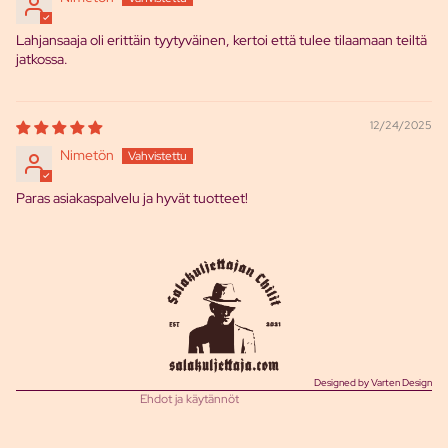
Lahjansaaja oli erittäin tyytyväinen, kertoi että tulee tilaamaan teiltä
jatkossa.
12/24/2025
Nimetön
Paras asiakaspalvelu ja hyvät tuotteet!
Tietosuojakäytäntö
Toimituskäytäntö
Palautuskäytäntö
Käyttöehdot
Yhteystiedot
Oikeudellinen huomautus
Designed by Varten Design
Ehdot ja käytännöt