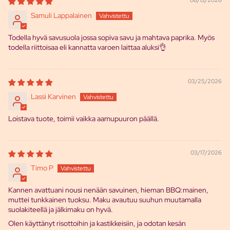
Samuli Lappalainen
Todella hyvä savusuola jossa sopiva savu ja mahtava paprika. Myös
todella riittoisaa eli kannatta varoen laittaa aluksi👌
03/25/2026
Lassi Karvinen
Loistava tuote, toimii vaikka aamupuuron päällä.
03/17/2026
Timo P
Kannen avattuani nousi nenään savuinen, hieman BBQ:mainen,
muttei tunkkainen tuoksu. Maku avautuu suuhun muutamalla
suolakiteellä ja jälkimaku on hyvä.
Olen käyttänyt risottoihin ja kastikkeisiin, ja odotan kesän