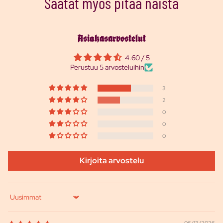
Saatat myös pitää näistä
Asiakasarvostelut
4.60 / 5
Perustuu 5 arvosteluihin
3
2
0
0
0
Kirjoita arvostelu
Sort by
06/13/2026