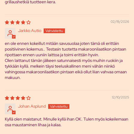
grillaushetkiä tuotteen kera.
02/19/2026
Jarkko Autio
en ole ennen kokeillut mitään savusuolaa joten tämä oli erittäin
positiivinen kokemus.. Testasin tuotetta makaroonilaatikon pintaan
ripottaen ennen uuniin laittoa ja toimi erittäin hyvin.
Olen laittanut tämän jälkeen satunnaisesti myös muihin ruokiin ja
tykkään kyllä. melkein täysi teelusikallinen meni vähän niinkö
vahingossa makaroonilaatikon pintaan eikä ollut liian vahvaa omaan
makuun.
12/10/2025
Johan Asplund
Kyllä olen maistanut. Minulle kyllä ihan OK. Tulen myös kokeilemaan
osa maustaminen lihaa ja kalaa.
Tietosuojakäytäntö