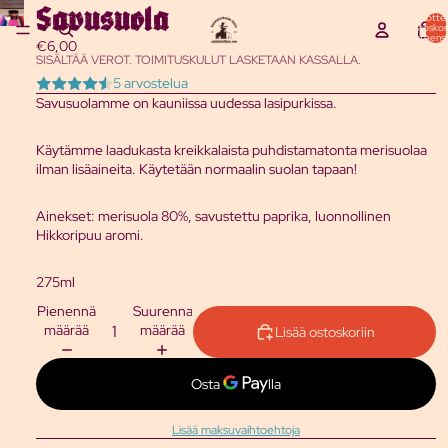
Savusuola
Tuottei
ostoskor
yhteensä
€6,00
SISÄLTÄÄ VEROT. TOIMITUSKULUT LASKETAAN KASSALLA.
5 arvostelua
Savusuolamme on kauniissa uudessa lasipurkissa.
Käytämme laadukasta kreikkalaista puhdistamatonta merisuolaa
ilman lisäaineita. Käytetään normaalin suolan tapaan!
Ainekset: merisuola 80%, savustettu paprika, luonnollinen
Hikkoripuu aromi.
275ml
Pienennä
Suurenna
määrää
määrää
Lisää ostoskoriin
Lisää maksuvaihtoehtoja