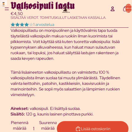
Valkosipuli lastu
Tuottei
ostoskor
yhteensä
€4,50
SISÄLTÄÄ VEROT. TOIMITUSKULUT LASKETAAN KASSALLA.
1 arvostelua
Valkosipulilastu on monipuolinen ja käyttövalmis tapa tuoda
täyteläistä valkosipulin makua ruokiin ilman kuorimista tai
pilkkomista. Voit käyttää sitä kuten tuoretta valkosipulia: lisää
kypsennyksen alkuvaiheessa, kun haluat maun sulautuvan
ruokaan, tai lopuksi, jos haluat säilyttää lastujen rakenteen ja
saada kevyen rapeuden.
Tämä lisäaineeton valkosipulilastu on valmistettu 100 %
valkosipulista ilman suolaa tai muuta ylimääräistä. Täydellinen
valinta keittoihin, patoihin, kastikkeisiin, kasvisruokiin ja
marinointeihin. Se sopii myös salaattien ja lämpimien ruokien
viimeistelyyn.
Ainekset:
valkosipuli. Ei lisättyä suolaa.
Sisältö:
120 g, kaunis lasinen pinottava purkki.
Pienennä
Suurenna
määrää
määrää
Lisää ostoskoriin