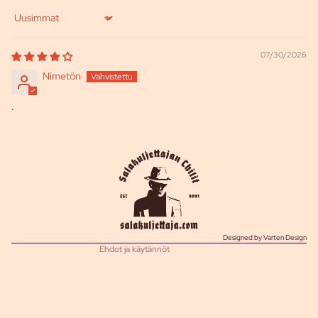
Sort by
07/30/2026
Nimetön
.
Tietosuojakäytäntö
Toimituskäytäntö
Palautuskäytäntö
Käyttöehdot
Yhteystiedot
Oikeudellinen huomautus
Designed by Varten Design
Ehdot ja käytännöt