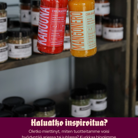
Haluatko inspiroitua?
Oletko miettinyt, miten tuotteitamme voisi
hyödyntää arjessa tai juhlassa? Kurkkaa blogiimme