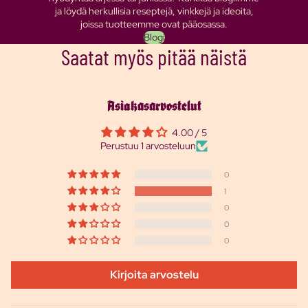
ja löydä herkullisia reseptejä, vinkkejä ja ideoita,
joissa tuotteemme ovat pääosassa.
Blogi
Saatat myös pitää näistä
Asiakasarvostelut
4.00 / 5
Perustuu 1 arvosteluun
0
1
0
0
0
Kirjoita arvostelu